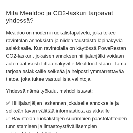
Mitä Mealdoo ja CO2-laskuri tarjoavat
yhdessä?
Mealdoo on moderni ruokalistapalvelu, joka tekee
ravintolan annoksista ja niiden taustoista läpinäkyviä
asiakkaalle. Kun ravintolalla on käytössä PoweRestan
CO2-laskuri, jokaisen annoksen hiilijalanjälki voidaan
automaattisesti liittää näkyville Mealdoo-listaan. Tämä
tarjoaa asiakkaille selkeää ja helposti ymmärrettävää
tietoa, joka tukee vastuullisia valintoja.
Yhdessä nämä työkalut mahdollistavat:
✅ Hiilijalanjäljen laskennan jokaiselle annokselle ja
selkeän tavan välittää informaatiota asiakkaille
✅ Ravintolan ruokalistojen suurimpien päästölähteiden
tunnistamisen ja ilmastoystävällisempien