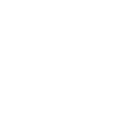
Etusivu
Yhteystiedot
Varaa verkkotapaaminen
Ominaisuudet
Asiakasreferenssit
Copyright © PoweResta Oy
PL 1, 40321 Jyväskylä
Y-Tunnus: 3090696-2
Tietosuojaseloste