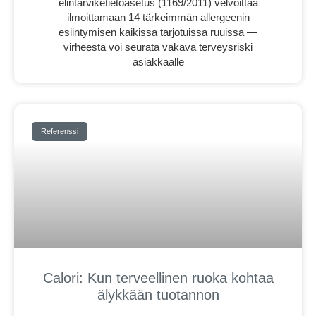
elintarviketietoasetus (1169/2011) velvoittaa
ilmoittamaan 14 tärkeimmän allergeenin
esiintymisen kaikissa tarjotuissa ruuissa —
virheestä voi seurata vakava terveysriski
asiakkaalle
Referenssi
Calori: Kun terveellinen ruoka kohtaa
älykkään tuotannon