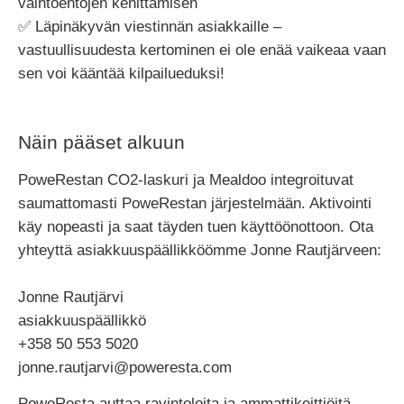
vaihtoehtojen kehittämisen
✅ Läpinäkyvän viestinnän asiakkaille –
vastuullisuudesta kertominen ei ole enää vaikeaa vaan
sen voi kääntää kilpailueduksi!
Näin pääset alkuun
PoweRestan CO2-laskuri ja Mealdoo integroituvat
saumattomasti PoweRestan järjestelmään. Aktivointi
käy nopeasti ja saat täyden tuen käyttöönottoon. Ota
yhteyttä asiakkuuspäällikköömme Jonne Rautjärveen:
Jonne Rautjärvi
asiakkuuspäällikkö
+358 50 553 5020
jonne.rautjarvi@poweresta.com
PoweResta auttaa ravintoloita ja ammattikeittiöitä