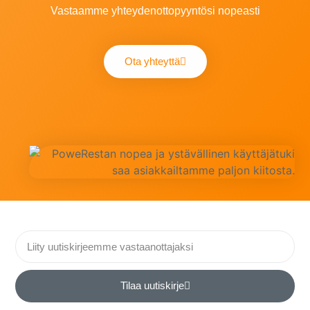
Vastaamme yhteydenottopyyntösi nopeasti
Ota yhteyttä
Tilaa uutiskirje