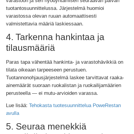
varastoon ja sen hyödyntämisen seuraavan päivän
tuotantosuunnittelussa. Järjestelmä huomioi
varastossa olevan ruuan automaattisesti
valmistettavia määriä laskiessaan.
4. Tarkenna hankintaa ja
tilausmääriä
Paras tapa vähentää hankinta- ja varastohävikkiä on
tilata oikeaan tarpeeseen perustuen.
Tuotannonohjausjärjestelmä laskee tarvittavat raaka-
ainemäärät suoraan ruokalistan ja ruokailijamäärien
perusteella — ei mutu-arvioiden varassa.
Lue lisää:
Tehokasta tuotesuunnittelua PoweRestan
avulla
5. Seuraa menekkiä