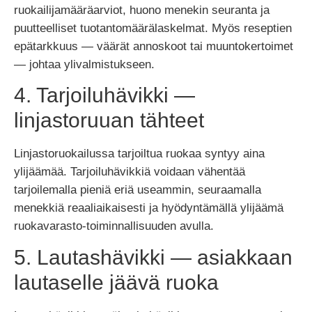
ruokailijamääräarviot, huono menekin seuranta ja
puutteelliset tuotantomäärälaskelmat. Myös reseptien
epätarkkuus — väärät annoskoot tai muuntokertoimet
— johtaa ylivalmistukseen.
4. Tarjoiluhävikki —
linjastoruuan tähteet
Linjastoruokailussa tarjoiltua ruokaa syntyy aina
ylijäämää. Tarjoiluhävikkiä voidaan vähentää
tarjoilemalla pieniä eriä useammin, seuraamalla
menekkiä reaaliaikaisesti ja hyödyntämällä ylijäämä
ruokavarasto-toiminnallisuuden avulla.
5. Lautashävikki — asiakkaan
lautaselle jäävä ruoka