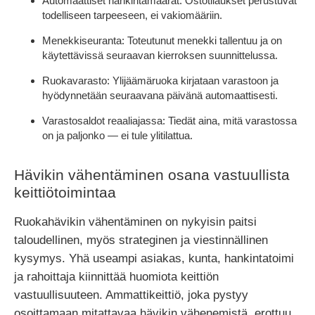
Automaattiset hankintamäärät:
Ostotilaukset perustuvat
todelliseen tarpeeseen, ei vakiomääriin.
Menekkiseuranta:
Toteutunut menekki tallentuu ja on
käytettävissä seuraavan kierroksen suunnittelussa.
Ruokavarasto:
Ylijäämäruoka kirjataan varastoon ja
hyödynnetään seuraavana päivänä automaattisesti.
Varastosaldot reaaliajassa:
Tiedät aina, mitä varastossa
on ja paljonko — ei tule ylitilattua.
Hävikin vähentäminen osana vastuullista
keittiötoimintaa
Ruokahävikin vähentäminen on nykyisin paitsi
taloudellinen, myös strateginen ja viestinnällinen
kysymys. Yhä useampi asiakas, kunta, hankintatoimi
ja rahoittaja kiinnittää huomiota keittiön
vastuullisuuteen. Ammattikeittiö, joka pystyy
osoittamaan mitattavaa hävikin vähenemistä, erottuu