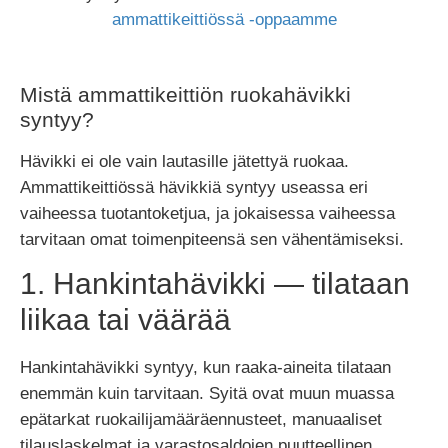
ammattikeittiössä -oppaamme
Mistä ammattikeittiön ruokahävikki
syntyy?
Hävikki ei ole vain lautasille jätettyä ruokaa.
Ammattikeittiössä hävikkiä syntyy useassa eri
vaiheessa tuotantoketjua, ja jokaisessa vaiheessa
tarvitaan omat toimenpiteensä sen vähentämiseksi.
1. Hankintahävikki — tilataan
liikaa tai väärää
Hankintahävikki syntyy, kun raaka-aineita tilataan
enemmän kuin tarvitaan. Syitä ovat muun muassa
epätarkat ruokailijamääräennusteet, manuaaliset
tilauslaskelmat ja varastosaldojen puutteellinen