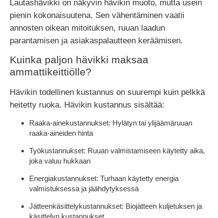
Lautashävikki on näkyvin hävikin muoto, mutta usein
pienin kokonaisuutena. Sen vähentäminen vaatii
annosten oikean mitoituksen, ruuan laadun
parantamisen ja asiakaspalautteen keräämisen.
Kuinka paljon hävikki maksaa
ammattikeittiölle?
Hävikin todellinen kustannus on suurempi kuin pelkkä
heitetty ruoka. Hävikin kustannus sisältää:
Raaka-ainekustannukset:
Hylätyn tai ylijäämäruuan
raaka-aineiden hinta
Työkustannukset:
Ruuan valmistamiseen käytetty aika,
joka valuu hukkaan
Energiakustannukset:
Turhaan käytetty energia
valmistuksessa ja jäähdytyksessä
Jätteenkäsittelykustannukset:
Biojätteen kuljetuksen ja
käsittelyn kustannukset