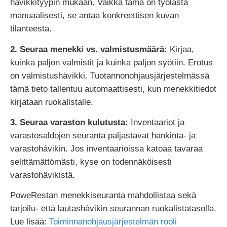
hävikkityypin mukaan. Vaikka tämä on työlästä
manuaalisesti, se antaa konkreettisen kuvan
tilanteesta.
2. Seuraa menekki vs. valmistusmäärä:
Kirjaa,
kuinka paljon valmistit ja kuinka paljon syötiin. Erotus
on valmistushävikki. Tuotannonohjausjärjestelmässä
tämä tieto tallentuu automaattisesti, kun menekkitiedot
kirjataan ruokalistalle.
3. Seuraa varaston kulutusta:
Inventaariot ja
varastosaldojen seuranta paljastavat hankinta- ja
varastohávikin. Jos inventaarioissa katoaa tavaraa
selittämättömästi, kyse on todennäköisesti
varastohävikistä.
PoweRestan menekkiseuranta mahdollistaa sekä
tarjoilu- että lautashávikin seurannan ruokalistatasolla.
Lue lisää:
Toiminnanohjausjärjestelmän rooli