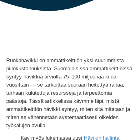
Ruokahävikki on ammattikeittiön yksi suurimmista
piilokustannuksista. Suomalaisissa ammattikeittiöissä
syntyy hävikkiä arviolta 75–100 miljoonaa kiloa
vuosittain — se tarkoittaa suoraan heitettyä rahaa,
turhaan kulutettuja resursseja ja tarpeettomia
päästöjä. Tässä artikkelissa käymme läpi, mistä
ammattikeittiön hävikki syntyy, miten sitä mitataan ja
miten se vähennetään systemaattisesti oikeiden
työkalujen avulla.
Käy myös lukemassa uusi
Hävikin hallinta