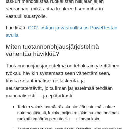
laskuri mahdollistaa ruokalistan hiilijalanjäljen
seurannan, mikä antaa konkreettisen mittarin
vastuullisuustyölle.
Lue lisää:
CO2-laskuri ja vastuullisuus PoweRestan
avulla
Miten tuotannonohjausjärjestelmä
vähentää hävikkiä?
Tuotannonohjausjärjestelmä on tehokkain yksittäinen
työkalu hävikin systemaattiseen vähentämiseen,
koska se automatisoi ne laskenta- ja
seurantatehtävät, joita ilman järjestelmää tehdään
manuaalisesti — ja epätarkasti.
Tarkka valmistusmäärälaskenta:
Järjestelmä laskee
automaattisesti, kuinka paljon mitäkin ruokaa tarvitaan
ruokailijamäärän perusteella — ei arvauksia.