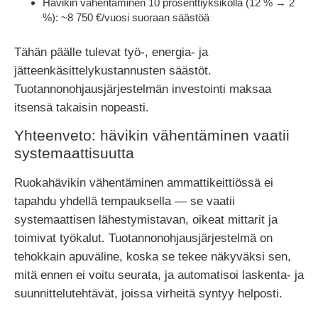
Hävikin vähentäminen 10 prosenttiyksiköllä (12 % → 2
%): ~8 750 €/vuosi suoraan säästöä
Tähän päälle tulevat työ-, energia- ja
jätteenkäsittelykustannusten säästöt.
Tuotannonohjausjärjestelmän investointi maksaa
itsensä takaisin nopeasti.
Yhteenveto: hävikin vähentäminen vaatii
systemaattisuutta
Ruokahävikin vähentäminen ammattikeittiössä ei
tapahdu yhdellä tempauksella — se vaatii
systemaattisen lähestymistavan, oikeat mittarit ja
toimivat työkalut. Tuotannonohjausjärjestelmä on
tehokkain apuväline, koska se tekee näkyväksi sen,
mitä ennen ei voitu seurata, ja automatisoi laskenta- ja
suunnittelutehtävät, joissa virheitä syntyy helposti.