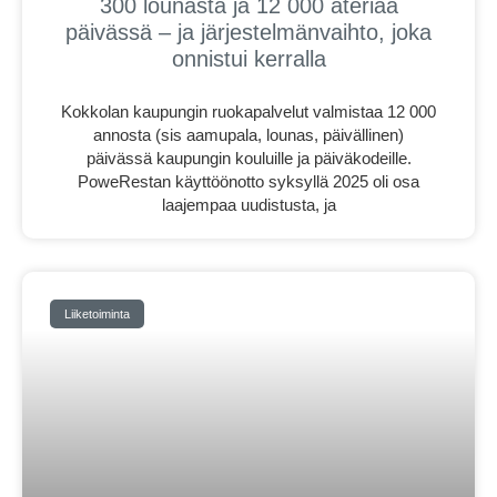
300 lounasta ja 12 000 ateriaa
päivässä – ja järjestelmänvaihto, joka
onnistui kerralla
Kokkolan kaupungin ruokapalvelut valmistaa 12 000
annosta (sis aamupala, lounas, päivällinen)
päivässä kaupungin kouluille ja päiväkodeille.
PoweRestan käyttöönotto syksyllä 2025 oli osa
laajempaa uudistusta, ja
Liiketoiminta