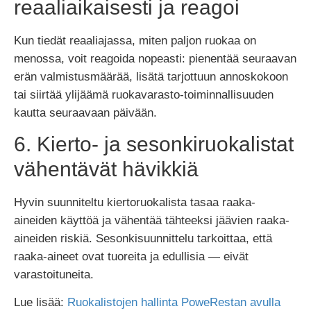
reaaliaikaisesti ja reagoi
Kun tiedät reaaliajassa, miten paljon ruokaa on
menossa, voit reagoida nopeasti: pienentää seuraavan
erän valmistusmäärää, lisätä tarjottuun annoskokoon
tai siirtää ylijäämä ruokavarasto-toiminnallisuuden
kautta seuraavaan päivään.
6. Kierto- ja sesonkiruokalistat
vähentävät hävikkiä
Hyvin suunniteltu kiertoruokalista tasaa raaka-
aineiden käyttöä ja vähentää tähteeksi jäävien raaka-
aineiden riskiä. Sesonkisuunnittelu tarkoittaa, että
raaka-aineet ovat tuoreita ja edullisia — eivät
varastoituneita.
Lue lisää:
Ruokalistojen hallinta PoweRestan avulla