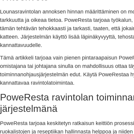
Lounasravintolan annoksen hinnan määrittäminen on mon
tarkkuutta ja oikeaa tietoa. PoweResta tarjoaa työkalun, j
tämän tehtävän tehokkaasti ja tarkasti, taaten, että joka
katteen. Järjestelmän käyttö lisää läpinäkyvyyttä, tehost
kannattavuudelle.
Tämä artikkeli tarjoaa vain pienen pintaraapaisun Powe
omistajana tai johtajana sinulla on mahdollisuus ottaa t
toiminnanohjausjärjestelmän edut. Käytä PoweRestaa h
kannattavaa ravintolatoimintaa.
PoweResta ravintolan toiminn
järjestelmänä
PoweResta tarjoaa keskitetyn ratkaisun keittiön proses
ruokalistojen ja reseptiikan hallinnasta helppoa ja niide