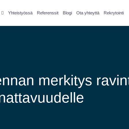
Yhteistyössä
Referenssit
Blogi
Ota yhteyttä
Rekrytointi
nnan merkitys ravin
nattavuudelle