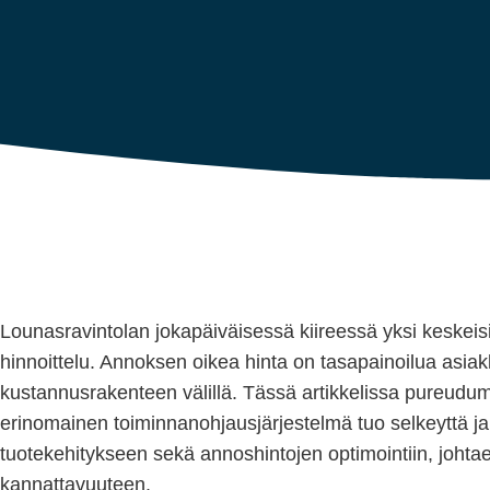
Lounasravintolan jokapäiväisessä kiireessä yksi keske
hinnoittelu. Annoksen oikea hinta on tasapainoilua asi
kustannusrakenteen välillä. Tässä artikkelissa pureud
erinomainen toiminnanohjausjärjestelmä tuo selkeyttä j
tuotekehitykseen sekä annoshintojen optimointiin, johta
kannattavuuteen.