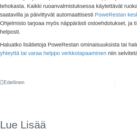
tehokasta. Kaikki ruoanvalmistuksessa käytettävät ruoka-
saatavilla ja päivittyvät automaattisesti
PoweRestan keski
Ohjelmisto tarjoaa myös näppärästi ostoehdotukset, ja til
helposti.
Haluatko lisätietoja PoweRestan ominaisuuksista tai h
yhteyttä tai varaa helppo verkkotapaaminen
niin selvite
Edellinen
Lue Lisää