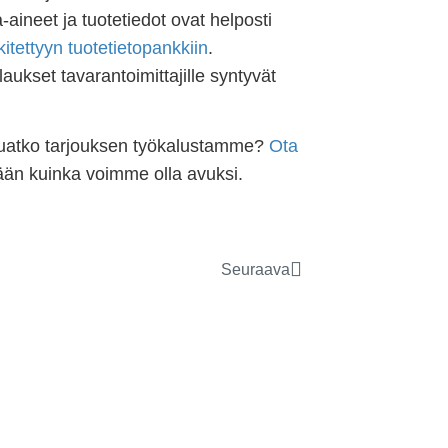
aineet ja tuotetiedot ovat helposti
tettyyn tuotetietopankkiin
.
aukset tavarantoimittajille syntyvät
aluatko tarjouksen työkalustamme?
Ota
tään kuinka voimme olla avuksi.
Seuraava