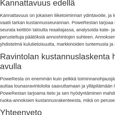
Kannattavuus edellä
Kannattavuus on jokaisen liiketoiminnan ydintavoite, ja
vaatii tarkan kustannusseurannan. PoweRestan tarjoaa työ
seurata keittiön taloutta reaaliajassa, analysoida kate- 
perusteltuja päätöksiä annoshintojen suhteen. Annokse
yhdistelmä kulutietoisuutta, markkinoiden tuntemusta j
Ravintolan kustannuslaskenta
avulla
PoweResta on enemmän kuin pelkkä toiminnanohjausjärje
auttaa lounasravintoloita saavuttamaan ja ylläpitämään l
PoweRestan tarjoama tieto ja sen hyödyntäminen mahdo
ruoka-annoksien kustannusrakenteesta, mikä on perusedell
Yhteenveto