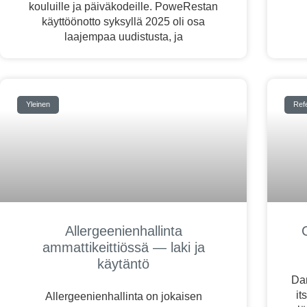
kouluille ja päiväkodeille. PoweRestan
käyttöönotto syksyllä 2025 oli osa
laajempaa uudistusta, ja
Yleinen
Ref
Allergeenienhallinta
ammattikeittiössä — laki ja
käytäntö
Dan
it
Allergeenienhallinta on jokaisen