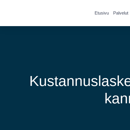
Etusivu
Palvelut
Kustannuslaske
kan