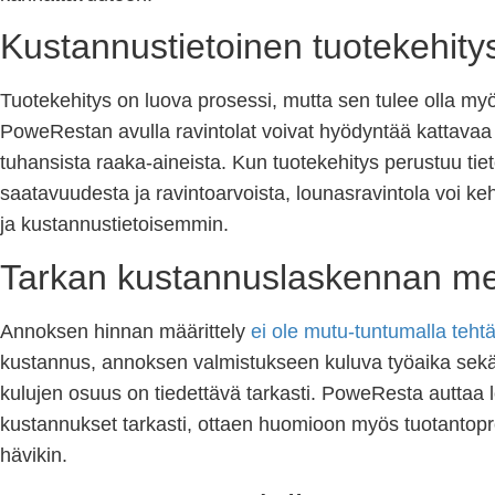
Kustannustietoinen tuotekehity
Tuotekehitys on luova prosessi, mutta sen tulee olla myös
PoweRestan avulla ravintolat voivat hyödyntää kattava
tuhansista raaka-aineista. Kun tuotekehitys perustuu tie
saatavuudesta ja ravintoarvoista, lounasravintola voi k
ja kustannustietoisemmin.
Tarkan kustannuslaskennan me
Annoksen hinnan määrittely
ei ole mutu-tuntumalla teht
kustannus, annoksen valmistukseen kuluva työaika sekä
kulujen osuus on tiedettävä tarkasti. PoweResta auttaa
kustannukset tarkasti, ottaen huomioon myös tuotantop
hävikin.