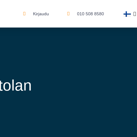
Kirjaudu
010 508 8580
tolan