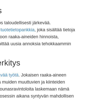
s
 taloudellisesti järkevää.
a
tuotetietopankkia
, joka sisältää tietoja
toon raaka-aineiden hinnoista,
ehittää uusia annoksia tehokkaammin
rkitys
ävää työtä
. Jokaisen raaka-aineen
 muiden muuttuvien ja kiinteiden
 lounasravintoloita laskemaan nämä
rosessin aikana syntyvän mahdollisen