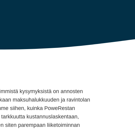
isimmistä kysymyksistä on annosten
akkaan maksuhalukkuuden ja ravintolan
umme siihen, kuinka PoweRestan
a tarkkuutta kustannuslaskentaan,
en siten parempaan liiketoiminnan