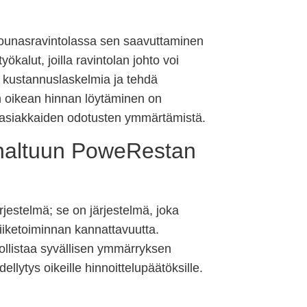
 lounasravintolassa sen saavuttaminen
kalut, joilla ravintolan johto voi
ja kustannuslaskelmia ja tehdä
n oikean hinnan löytäminen on
a asiakkaiden odotusten ymmärtämistä.
 haltuun PoweRestan
stelmä; se on järjestelmä, joka
iiketoiminnan kannattavuutta.
llistaa syvällisen ymmärryksen
ytys oikeille hinnoittelupäätöksille.