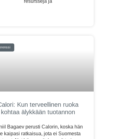
resursseja ja
erenssi
Calori: Kun terveellinen ruoka
kohtaa älykkään tuotannon
iil Bagaev perusti Calorin, koska hän
se kaipasi ratkaisua, jota ei Suomesta