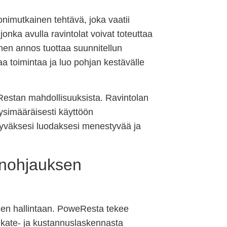
imutkainen tehtävä, joka vaatii
onka avulla ravintolat voivat toteuttaa
inen annos tuottaa suunnitellun
aa toimintaa ja luo pohjan kestävälle
Restan mahdollisuuksista. Ravintolan
äysimääräisesti käyttöön
yväksesi luodaksesi menestyvää ja
anohjauksen
sien hallintaan. PoweResta tekee
n kate- ja kustannuslaskennasta